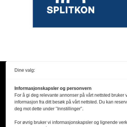
Dine valg:
Abonner
Nyheter
Tømreren
Informasjonskapsler og personvern
Reportasje
For å gi deg relevante annonser på vårt nettsted bruker v
Produkter
informasjon fra ditt besøk på vårt nettsted. Du kan reser
Kommenta
deg mot dette under "Innstillinger".
Magasiner
Jobbmark
For øvrig bruker vi informasjonskapsler og lignende ver