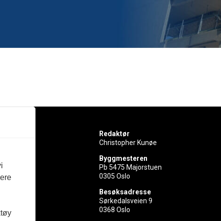
Redaktør
Christopher Kunøe
Byggmesteren
i
Pb 5475 Majorstuen
0305 Oslo
vere
rer
Besøksadresse
Sørkedalsveien 9
ed
0368 Oslo
ktøy