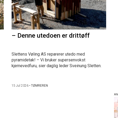
– Denne utedoen er drittøff
Slettens Vøling AS reparerer utedo med
pyramidetak! – Vi bruker supersenvokst
kjernevedfuru, sier daglig leder Sveinung Sletten.
15 Jul 2026
•
TØMREREN