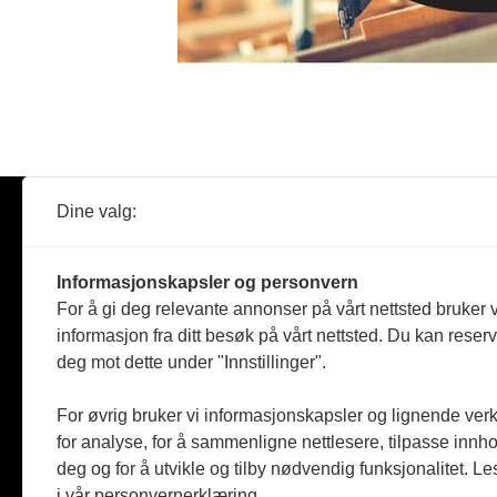
Dine valg:
Abonner
Nyheter
Tømreren
Informasjonskapsler og personvern
Reportasje
For å gi deg relevante annonser på vårt nettsted bruker v
Produkter
informasjon fra ditt besøk på vårt nettsted. Du kan reser
Kommenta
deg mot dette under "Innstillinger".
Magasiner
Jobbmark
For øvrig bruker vi informasjonskapsler og lignende ver
for analyse, for å sammenligne nettlesere, tilpasse innhol
deg og for å utvikle og tilby nødvendig funksjonalitet. L
i vår personvernerklæring.