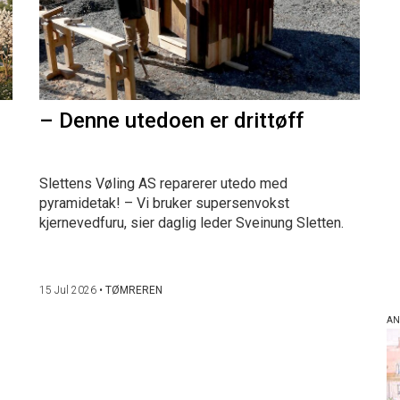
– Denne utedoen er drittøff
Slettens Vøling AS reparerer utedo med
pyramidetak! – Vi bruker supersenvokst
kjernevedfuru, sier daglig leder Sveinung Sletten.
15 Jul 2026
•
TØMREREN