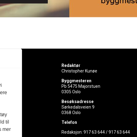
Redaktør
Christopher Kunøe
Byggmesteren
i
Pb 5475 Majorstuen
0305 Oslo
vere
rer
Besøksadresse
Sørkedalsveien 9
ed
0368 Oslo
ktøy
d til
Telefon
es mer
Redaksjon:
917 63 644
/
917 63 644