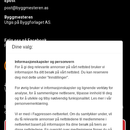
Epost
post@byggmesteren.as
Byggmesteren
Utgis på Byggforlaget AS.
Følg oss på Facebook
Få med deg det siste innen byggebransjen
Dine valg:
Informasjonskapsler og personvern
For å gi deg relevante annonser på vårt nettsted bruker vi
informasjon fra ditt besøk på vårt nettsted. Du kan reservere
deg mot dette under "Innstillinger".
For øvrig bruker vi informasjonskapsler og lignende verktøy for
analyse, for å sammenligne nettlesere, tilpasse innhold til deg
og for å utvikle og tilby nødvendig funksjonalitet. Les mer i vår
personvernerklæring.
Byggmesteren følger Vær Varsom-plakaten og presseetikken slik
den er nedfelt i Redaktørplakaten.
Vi er med i Fagpressen-nettverket. Om du samtykker under, vil
du få relevante annonser på nettstedene til medlemmene i
nettverket basert på informasjon fra dine besøk på tvers av
Abonner på vårt nyhetsbrev
disse nettstedene. En oversikt over medlemmene finner du på