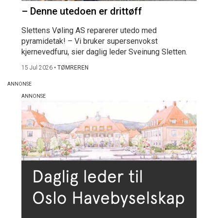
– Denne utedoen er drittøff
Slettens Vøling AS reparerer utedo med
pyramidetak! – Vi bruker supersenvokst
kjernevedfuru, sier daglig leder Sveinung Sletten.
15 Jul 2026
•
TØMREREN