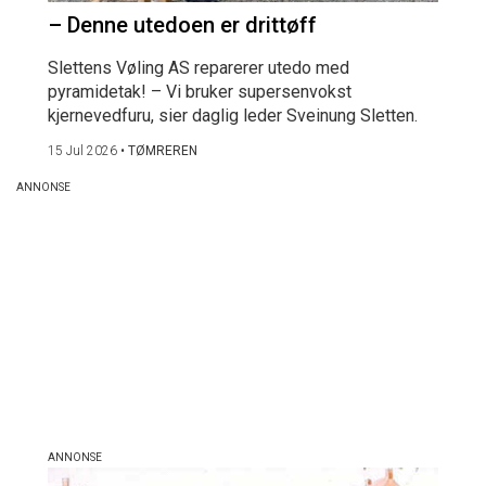
– Denne utedoen er drittøff
Slettens Vøling AS reparerer utedo med
pyramidetak! – Vi bruker supersenvokst
kjernevedfuru, sier daglig leder Sveinung Sletten.
15 Jul 2026
•
TØMREREN