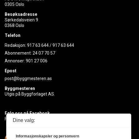
0305 Oslo
Besøksadresse
Sørkedalsveien 9
0368 Oslo
Telefon
Redaksjon:
917 63 644
/
917 63 644
Abonnement:
24 07 70 57
Annonser:
901 27 006
Epost
post@byggmesteren.as
Byggmesteren
Utgis på Byggforlaget AS.
Følg oss på Facebook
Få med deg det siste innen byggebransjen
Dine valg:
Informasjonskapsler og personvern