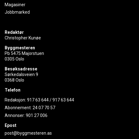
Magasiner
Jobbmarked
Redaktør
Christopher Kunøe
Byggmesteren
Pb 5475 Majorstuen
0305 Oslo
Besøksadresse
Sørkedalsveien 9
0368 Oslo
Telefon
Redaksjon:
917 63 644
/
917 63 644
Abonnement:
24 07 70 57
Annonser:
901 27 006
Epost
post@byggmesteren.as