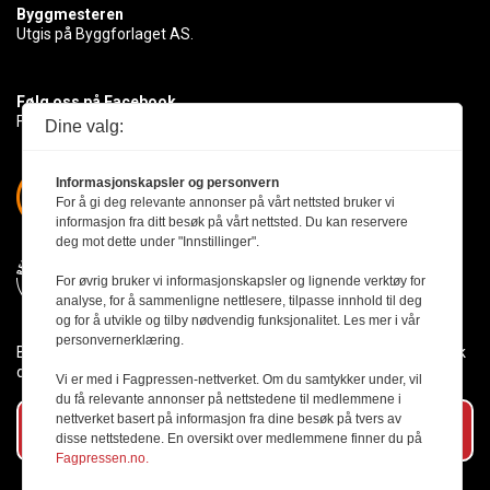
Byggmesteren
Utgis på Byggforlaget AS.
Følg oss på Facebook
Få med deg det siste innen byggebransjen
Dine valg:
Informasjonskapsler og personvern
For å gi deg relevante annonser på vårt nettsted bruker vi
informasjon fra ditt besøk på vårt nettsted. Du kan reservere
deg mot dette under "Innstillinger".
For øvrig bruker vi informasjonskapsler og lignende verktøy for
analyse, for å sammenligne nettlesere, tilpasse innhold til deg
og for å utvikle og tilby nødvendig funksjonalitet. Les mer i vår
personvernerklæring.
Byggmesteren følger Vær Varsom-plakaten og presseetikken slik
den er nedfelt i Redaktørplakaten.
Vi er med i Fagpressen-nettverket. Om du samtykker under, vil
du få relevante annonser på nettstedene til medlemmene i
nettverket basert på informasjon fra dine besøk på tvers av
Abonner på vårt nyhetsbrev
disse nettstedene. En oversikt over medlemmene finner du på
Fagpressen.no.