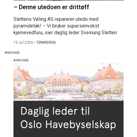
– Denne utedoen er drittøff
Slettens Vøling AS reparerer utedo med
pyramidetak! – Vi bruker supersenvokst
kjernevedfuru, sier daglig leder Sveinung Sletten.
15 Jul 2026
•
TØMREREN