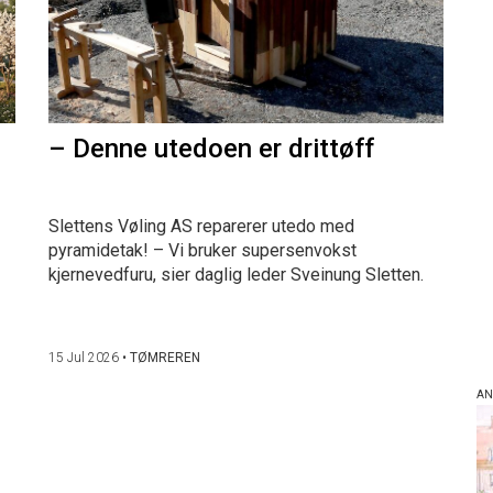
– Denne utedoen er drittøff
Slettens Vøling AS reparerer utedo med
pyramidetak! – Vi bruker supersenvokst
kjernevedfuru, sier daglig leder Sveinung Sletten.
15 Jul 2026
•
TØMREREN