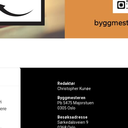
Redaktør
Christopher Kunøe
Byggmesteren
i
Pb 5475 Majorstuen
0305 Oslo
vere
rer
Besøksadresse
Sørkedalsveien 9
ed
0368 Oslo