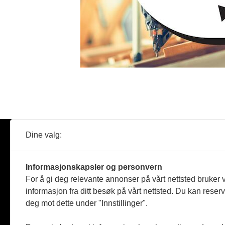
Dine valg:
Abonner
Nyheter
Tømreren
Informasjonskapsler og personvern
Reportasje
For å gi deg relevante annonser på vårt nettsted bruker v
Produkter
informasjon fra ditt besøk på vårt nettsted. Du kan reser
Kommenta
deg mot dette under "Innstillinger".
Magasiner
Jobbmark