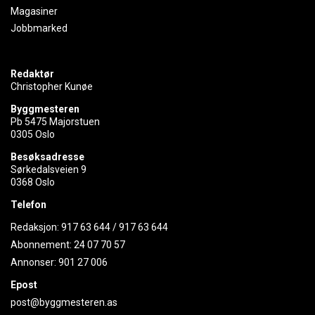
Magasiner
Jobbmarked
Redaktør
Christopher Kunøe
Byggmesteren
Pb 5475 Majorstuen
0305 Oslo
Besøksadresse
Sørkedalsveien 9
0368 Oslo
Telefon
Redaksjon:
917 63 644
/
917 63 644
Abonnement:
24 07 70 57
Annonser:
901 27 006
Epost
post@byggmesteren.as