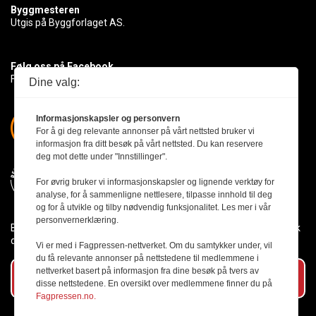
Byggmesteren
Utgis på Byggforlaget AS.
Følg oss på Facebook
Få med deg det siste innen byggebransjen
Dine valg:
Informasjonskapsler og personvern
For å gi deg relevante annonser på vårt nettsted bruker vi
informasjon fra ditt besøk på vårt nettsted. Du kan reservere
deg mot dette under "Innstillinger".
For øvrig bruker vi informasjonskapsler og lignende verktøy for
analyse, for å sammenligne nettlesere, tilpasse innhold til deg
og for å utvikle og tilby nødvendig funksjonalitet. Les mer i vår
personvernerklæring.
Byggmesteren følger Vær Varsom-plakaten og presseetikken slik
den er nedfelt i Redaktørplakaten.
Vi er med i Fagpressen-nettverket. Om du samtykker under, vil
du få relevante annonser på nettstedene til medlemmene i
nettverket basert på informasjon fra dine besøk på tvers av
Abonner på vårt nyhetsbrev
disse nettstedene. En oversikt over medlemmene finner du på
Fagpressen.no.