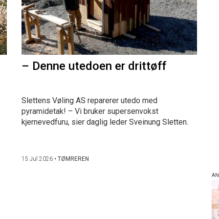
– Denne utedoen er drittøff
Slettens Vøling AS reparerer utedo med
pyramidetak! – Vi bruker supersenvokst
kjernevedfuru, sier daglig leder Sveinung Sletten.
15 Jul 2026
•
TØMREREN