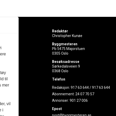
Redaktør
Christopher Kunøe
Byggmesteren
i
Pb 5475 Majorstuen
0305 Oslo
vere
rer
Besøksadresse
Sørkedalsveien 9
ed
0368 Oslo
ktøy
d til
Telefon
es mer
Redaksjon:
917 63 644
/
917 63 644
Abonnement:
24 07 70 57
Annonser:
901 27 006
r, vil
Epost
 i
post@byggmesteren.as