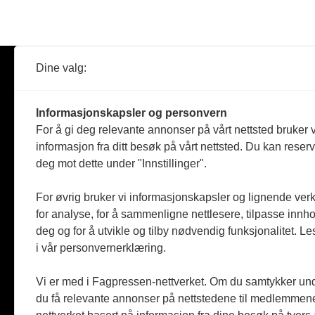
Dine valg:
Abonner
Nyheter
Tømreren
Informasjonskapsler og personvern
Reportasje
For å gi deg relevante annonser på vårt nettsted bruker v
Produkter
informasjon fra ditt besøk på vårt nettsted. Du kan reser
Kommenta
deg mot dette under "Innstillinger".
Magasiner
Jobbmark
For øvrig bruker vi informasjonskapsler og lignende ver
for analyse, for å sammenligne nettlesere, tilpasse innhol
deg og for å utvikle og tilby nødvendig funksjonalitet. L
i vår personvernerklæring.
Vi er med i Fagpressen-nettverket. Om du samtykker unde
du få relevante annonser på nettstedene til medlemmene