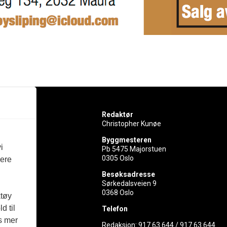
Redaktør
Christopher Kunøe
Byggmesteren
i
Pb 5475 Majorstuen
0305 Oslo
vere
rer
Besøksadresse
Sørkedalsveien 9
ed
0368 Oslo
ktøy
d til
Telefon
es mer
Redaksjon:
917 63 644
/
917 63 644