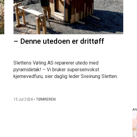
– Denne utedoen er drittøff
Slettens Vøling AS reparerer utedo med
pyramidetak! – Vi bruker supersenvokst
kjernevedfuru, sier daglig leder Sveinung Sletten.
15 Jul 2026
•
TØMREREN