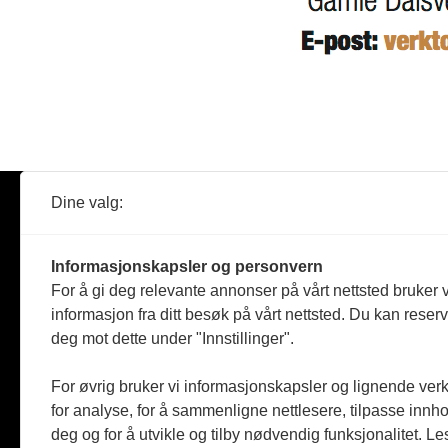
Dine valg:
Abonner
Nyheter
Tømreren
Informasjonskapsler og personvern
Reportasje
For å gi deg relevante annonser på vårt nettsted bruker v
Produkter
informasjon fra ditt besøk på vårt nettsted. Du kan reser
Kommenta
deg mot dette under "Innstillinger".
Magasiner
Jobbmark
For øvrig bruker vi informasjonskapsler og lignende ver
for analyse, for å sammenligne nettlesere, tilpasse innhol
deg og for å utvikle og tilby nødvendig funksjonalitet. L