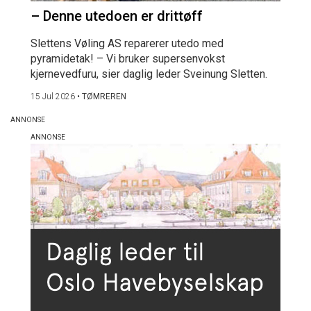
– Denne utedoen er drittøff
Slettens Vøling AS reparerer utedo med
pyramidetak! – Vi bruker supersenvokst
kjernevedfuru, sier daglig leder Sveinung Sletten.
15 Jul 2026
•
TØMREREN