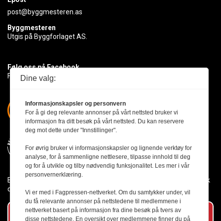
post@byggmesteren.as
Byggmesteren
Utgis på Byggforlaget AS.
Følg oss på Facebook
Få med deg det siste innen byggebransjen
Dine valg:
Informasjonskapsler og personvern
For å gi deg relevante annonser på vårt nettsted bruker vi
informasjon fra ditt besøk på vårt nettsted. Du kan reservere
deg mot dette under "Innstillinger".
For øvrig bruker vi informasjonskapsler og lignende verktøy for
analyse, for å sammenligne nettlesere, tilpasse innhold til deg
og for å utvikle og tilby nødvendig funksjonalitet. Les mer i vår
personvernerklæring.
Byggmesteren følger Vær Varsom-plakaten og presseetikken slik
den er nedfelt i Redaktørplakaten.
Vi er med i Fagpressen-nettverket. Om du samtykker under, vil
du få relevante annonser på nettstedene til medlemmene i
nettverket basert på informasjon fra dine besøk på tvers av
Abonner på vårt nyhetsbrev
disse nettstedene. En oversikt over medlemmene finner du på