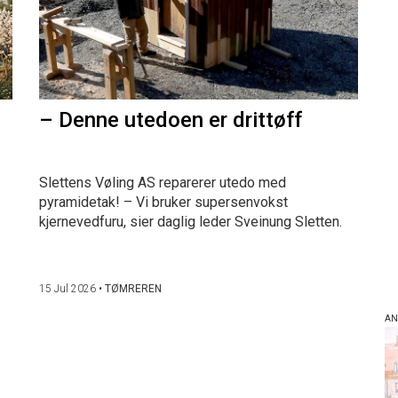
– Denne utedoen er drittøff
Slettens Vøling AS reparerer utedo med
pyramidetak! – Vi bruker supersenvokst
kjernevedfuru, sier daglig leder Sveinung Sletten.
15 Jul 2026
•
TØMREREN