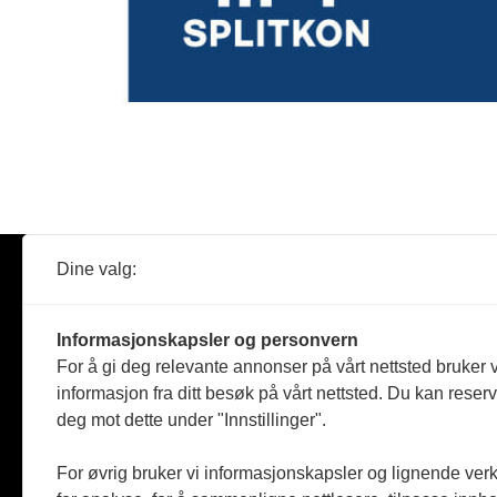
Dine valg:
Abonner
Nyheter
Tømreren
Informasjonskapsler og personvern
Reportasje
For å gi deg relevante annonser på vårt nettsted bruker v
Produkter
informasjon fra ditt besøk på vårt nettsted. Du kan reser
Kommenta
deg mot dette under "Innstillinger".
Magasiner
Jobbmark
For øvrig bruker vi informasjonskapsler og lignende ver