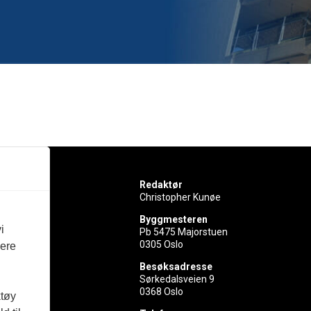
Redaktør
Christopher Kunøe
Byggmesteren
i
Pb 5475 Majorstuen
0305 Oslo
vere
rer
Besøksadresse
Sørkedalsveien 9
ed
0368 Oslo
ktøy