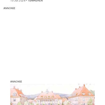
15 Jul 2026
•
TØMREREN