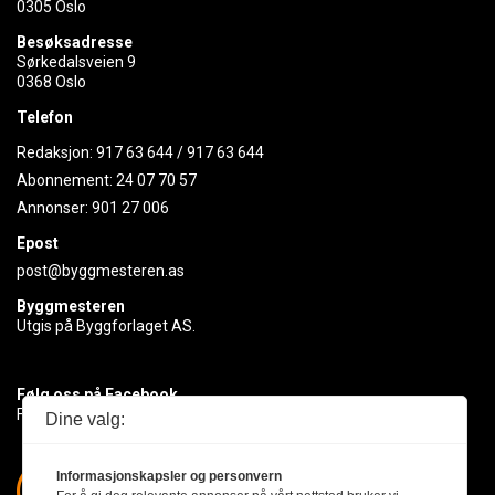
0305 Oslo
Besøksadresse
Sørkedalsveien 9
0368 Oslo
Telefon
Redaksjon:
917 63 644
/
917 63 644
Abonnement:
24 07 70 57
Annonser:
901 27 006
Epost
post@byggmesteren.as
Byggmesteren
Utgis på Byggforlaget AS.
Følg oss på Facebook
Få med deg det siste innen byggebransjen
Dine valg:
Informasjonskapsler og personvern