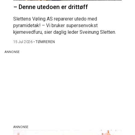
– Denne utedoen er drittøff
Slettens Vøling AS reparerer utedo med
pyramidetak! – Vi bruker supersenvokst
kjernevedfuru, sier daglig leder Sveinung Sletten.
15 Jul 2026
•
TØMREREN