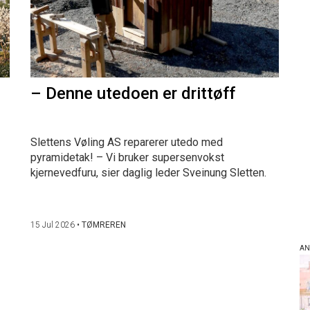
– Denne utedoen er drittøff
Slettens Vøling AS reparerer utedo med
pyramidetak! – Vi bruker supersenvokst
kjernevedfuru, sier daglig leder Sveinung Sletten.
15 Jul 2026
•
TØMREREN