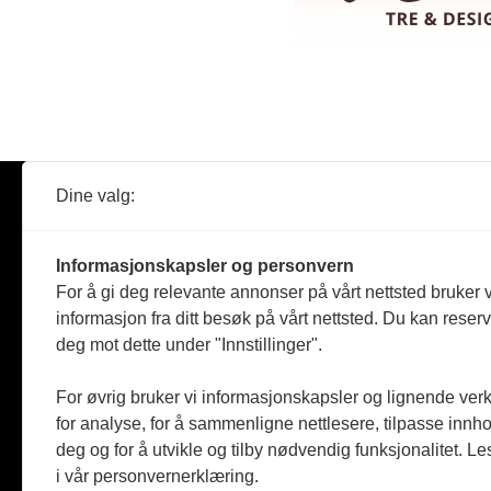
Dine valg:
Abonner
Nyheter
Tømreren
Informasjonskapsler og personvern
Reportasje
For å gi deg relevante annonser på vårt nettsted bruker v
Produkter
informasjon fra ditt besøk på vårt nettsted. Du kan reser
Kommenta
deg mot dette under "Innstillinger".
Magasiner
Jobbmark
For øvrig bruker vi informasjonskapsler og lignende ver
for analyse, for å sammenligne nettlesere, tilpasse innhol
deg og for å utvikle og tilby nødvendig funksjonalitet. L
i vår personvernerklæring.