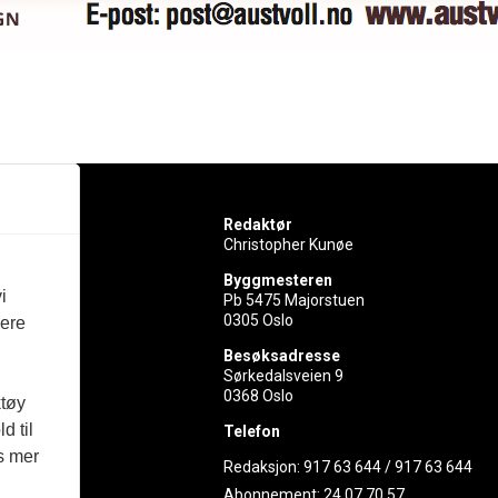
Redaktør
Christopher Kunøe
Byggmesteren
i
Pb 5475 Majorstuen
0305 Oslo
vere
rer
Besøksadresse
Sørkedalsveien 9
ed
0368 Oslo
ktøy
d til
Telefon
es mer
Redaksjon:
917 63 644
/
917 63 644
Abonnement:
24 07 70 57