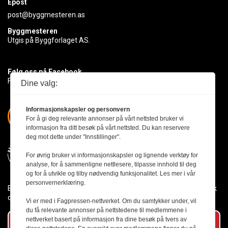
Epost
post@byggmesteren.as
Byggmesteren
Utgis på Byggforlaget AS.
Følg oss på Facebook
Få med deg det siste innen byggebransjen
Dine valg:
Informasjonskapsler og personvern
For å gi deg relevante annonser på vårt nettsted bruker vi
informasjon fra ditt besøk på vårt nettsted. Du kan reservere
deg mot dette under "Innstillinger".
For øvrig bruker vi informasjonskapsler og lignende verktøy for
analyse, for å sammenligne nettlesere, tilpasse innhold til deg
og for å utvikle og tilby nødvendig funksjonalitet. Les mer i vår
personvernerklæring.
Byggmesteren følger Vær Varsom-plakaten og presseetikken slik
den er nedfelt i Redaktørplakaten.
Vi er med i Fagpressen-nettverket. Om du samtykker under, vil
du få relevante annonser på nettstedene til medlemmene i
nettverket basert på informasjon fra dine besøk på tvers av
Abonner på vårt nyhetsbrev