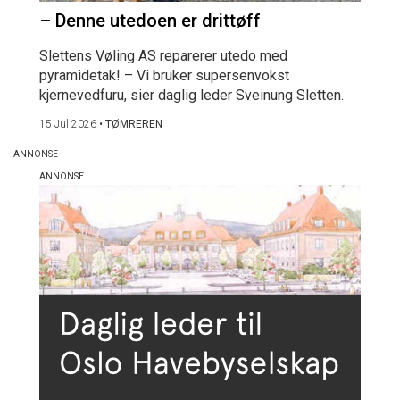
– Denne utedoen er drittøff
Slettens Vøling AS reparerer utedo med
pyramidetak! – Vi bruker supersenvokst
kjernevedfuru, sier daglig leder Sveinung Sletten.
15 Jul 2026
•
TØMREREN