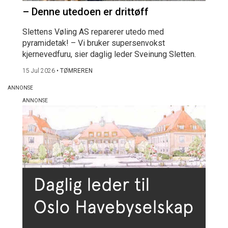
– Denne utedoen er drittøff
Slettens Vøling AS reparerer utedo med
pyramidetak! – Vi bruker supersenvokst
kjernevedfuru, sier daglig leder Sveinung Sletten.
15 Jul 2026
•
TØMREREN