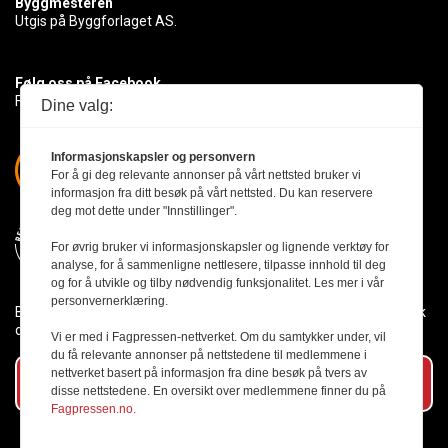
Byggmesteren
Utgis på Byggforlaget AS.
Følg oss på Facebook
Få med deg det siste innen byggebransjen
Dine valg:
Informasjonskapsler og personvern
For å gi deg relevante annonser på vårt nettsted bruker vi
informasjon fra ditt besøk på vårt nettsted. Du kan reservere
deg mot dette under "Innstillinger".
For øvrig bruker vi informasjonskapsler og lignende verktøy for
analyse, for å sammenligne nettlesere, tilpasse innhold til deg
og for å utvikle og tilby nødvendig funksjonalitet. Les mer i vår
personvernerklæring.
Byggmesteren følger Vær Varsom-plakaten og presseetikken slik
den er nedfelt i Redaktørplakaten.
Vi er med i Fagpressen-nettverket. Om du samtykker under, vil
du få relevante annonser på nettstedene til medlemmene i
nettverket basert på informasjon fra dine besøk på tvers av
Abonner på vårt nyhetsbrev
disse nettstedene. En oversikt over medlemmene finner du på
Fagpressen.no.