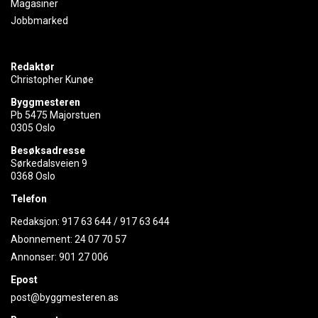
Magasiner
Jobbmarked
Redaktør
Christopher Kunøe
Byggmesteren
Pb 5475 Majorstuen
0305 Oslo
Besøksadresse
Sørkedalsveien 9
0368 Oslo
Telefon
Redaksjon:
917 63 644
/
917 63 644
Abonnement:
24 07 70 57
Annonser:
901 27 006
Epost
post@byggmesteren.as