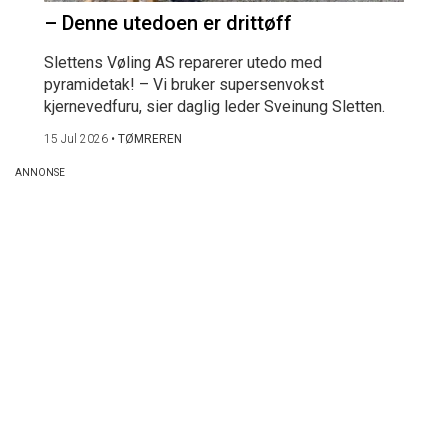
– Denne utedoen er drittøff
Slettens Vøling AS reparerer utedo med
pyramidetak! – Vi bruker supersenvokst
kjernevedfuru, sier daglig leder Sveinung Sletten.
15 Jul 2026
•
TØMREREN