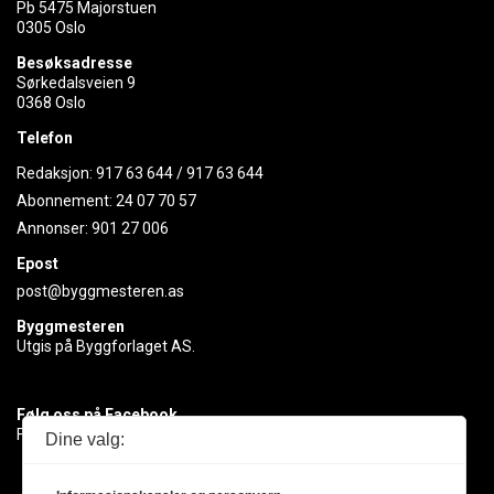
Pb 5475 Majorstuen
0305 Oslo
Besøksadresse
Sørkedalsveien 9
0368 Oslo
Telefon
Redaksjon:
917 63 644
/
917 63 644
Abonnement:
24 07 70 57
Annonser:
901 27 006
Epost
post@byggmesteren.as
Byggmesteren
Utgis på Byggforlaget AS.
Følg oss på Facebook
Få med deg det siste innen byggebransjen
Dine valg: