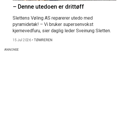
– Denne utedoen er drittøff
Slettens Vøling AS reparerer utedo med
pyramidetak! – Vi bruker supersenvokst
kjernevedfuru, sier daglig leder Sveinung Sletten.
15 Jul 2026
•
TØMREREN