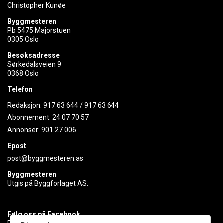
Christopher Kunøe
Byggmesteren
Pb 5475 Majorstuen
0305 Oslo
Besøksadresse
Sørkedalsveien 9
0368 Oslo
Telefon
Redaksjon:
917 63 644
/
917 63 644
Abonnement:
24 07 70 57
Annonser:
901 27 006
Epost
post@byggmesteren.as
Byggmesteren
Utgis på Byggforlaget AS.
Følg oss på Facebook
Få med deg det siste innen byggebransjen