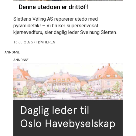
– Denne utedoen er drittøff
Slettens Vøling AS reparerer utedo med
pyramidetak! – Vi bruker supersenvokst
kjernevedfuru, sier daglig leder Sveinung Sletten.
15 Jul 2026
•
TØMREREN