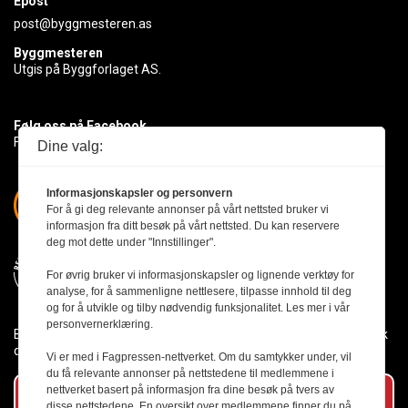
Epost
post@byggmesteren.as
Byggmesteren
Utgis på Byggforlaget AS.
Følg oss på Facebook
Få med deg det siste innen byggebransjen
Dine valg:
Informasjonskapsler og personvern
For å gi deg relevante annonser på vårt nettsted bruker vi
informasjon fra ditt besøk på vårt nettsted. Du kan reservere
deg mot dette under "Innstillinger".
For øvrig bruker vi informasjonskapsler og lignende verktøy for
analyse, for å sammenligne nettlesere, tilpasse innhold til deg
og for å utvikle og tilby nødvendig funksjonalitet. Les mer i vår
personvernerklæring.
Byggmesteren følger Vær Varsom-plakaten og presseetikken slik
den er nedfelt i Redaktørplakaten.
Vi er med i Fagpressen-nettverket. Om du samtykker under, vil
du få relevante annonser på nettstedene til medlemmene i
nettverket basert på informasjon fra dine besøk på tvers av
Abonner på vårt nyhetsbrev
disse nettstedene. En oversikt over medlemmene finner du på