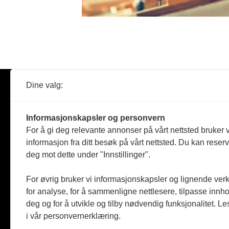
Dine valg:
Abonner
Nyheter
Tømreren
Informasjonskapsler og personvern
Reportasje
For å gi deg relevante annonser på vårt nettsted bruker v
Produkter
informasjon fra ditt besøk på vårt nettsted. Du kan reser
Kommenta
deg mot dette under "Innstillinger".
Magasiner
Jobbmark
For øvrig bruker vi informasjonskapsler og lignende ver
for analyse, for å sammenligne nettlesere, tilpasse innhol
deg og for å utvikle og tilby nødvendig funksjonalitet. L
i vår personvernerklæring.