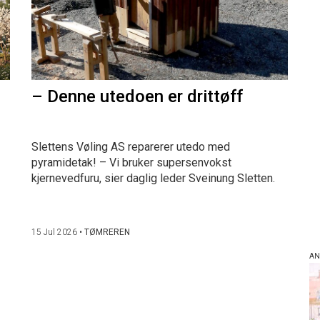
– Denne utedoen er drittøff
Slettens Vøling AS reparerer utedo med
pyramidetak! – Vi bruker supersenvokst
kjernevedfuru, sier daglig leder Sveinung Sletten.
15 Jul 2026
•
TØMREREN