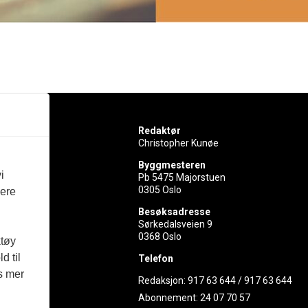
Redaktør
Christopher Kunøe
Byggmesteren
i
Pb 5475 Majorstuen
0305 Oslo
vere
rer
Besøksadresse
Sørkedalsveien 9
ed
0368 Oslo
ktøy
d til
Telefon
es mer
Redaksjon:
917 63 644
/
917 63 644
Abonnement:
24 07 70 57