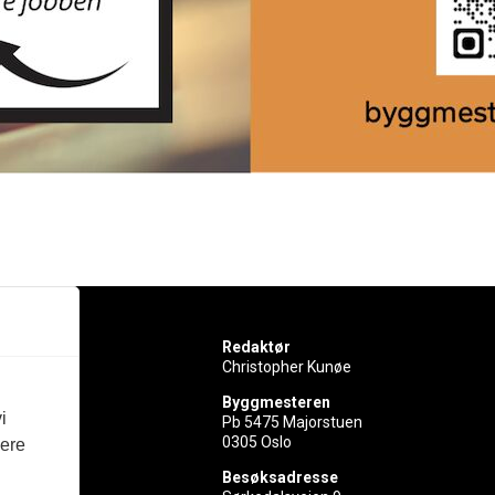
Redaktør
Christopher Kunøe
Byggmesteren
i
Pb 5475 Majorstuen
0305 Oslo
vere
rer
Besøksadresse