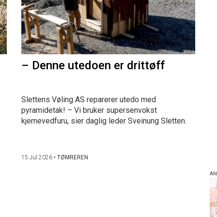
– Denne utedoen er drittøff
Slettens Vøling AS reparerer utedo med
pyramidetak! – Vi bruker supersenvokst
kjernevedfuru, sier daglig leder Sveinung Sletten.
15 Jul 2026
•
TØMREREN