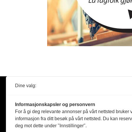
Dine valg:
Abonner
Nyheter
Tømreren
Informasjonskapsler og personvern
Reportasje
For å gi deg relevante annonser på vårt nettsted bruker v
Produkter
informasjon fra ditt besøk på vårt nettsted. Du kan reser
Kommenta
deg mot dette under "Innstillinger".
Magasiner