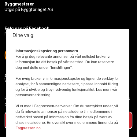
Byggmesteren
Utgis på Byggforlaget AS.
Følg oss på Facebook
Få med deg det siste innen byggebransjen
Dine valg:
Informasjonskapsler og personvern
For å gi deg relevante annonser på vårt nettsted bruker vi
informasjon fra ditt besøk på vårt nettsted. Du kan reservere
deg mot dette under "Innstillinger".
For øvrig bruker vi informasjonskapsler og lignende verktøy for
analyse, for å sammenligne nettlesere, tilpasse innhold til deg
og for å utvikle og tilby nødvendig funksjonalitet. Les mer i vår
personvernerklæring.
Byggmesteren følger Vær Varsom-plakaten og presseetikken slik
den er nedfelt i Redaktørplakaten.
Vi er med i Fagpressen-nettverket. Om du samtykker under, vil
du få relevante annonser på nettstedene til medlemmene i
nettverket basert på informasjon fra dine besøk på tvers av
Abonner på vårt nyhetsbrev
disse nettstedene. En oversikt over medlemmene finner du på
Fagpressen.no.