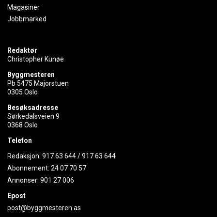
Magasiner
Jobbmarked
Redaktør
Christopher Kunøe
Byggmesteren
Pb 5475 Majorstuen
0305 Oslo
Besøksadresse
Sørkedalsveien 9
0368 Oslo
Telefon
Redaksjon:
917 63 644
/
917 63 644
Abonnement:
24 07 70 57
Annonser:
901 27 006
Epost
post@byggmesteren.as