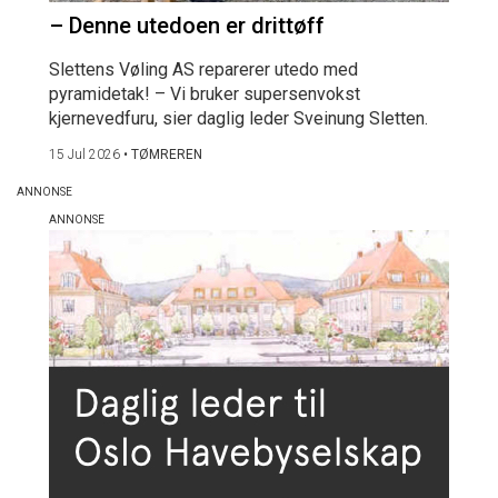
– Denne utedoen er drittøff
Slettens Vøling AS reparerer utedo med
pyramidetak! – Vi bruker supersenvokst
kjernevedfuru, sier daglig leder Sveinung Sletten.
15 Jul 2026
•
TØMREREN