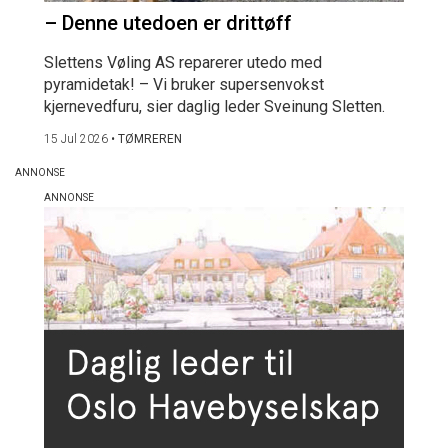
– Denne utedoen er drittøff
Slettens Vøling AS reparerer utedo med
pyramidetak! – Vi bruker supersenvokst
kjernevedfuru, sier daglig leder Sveinung Sletten.
15 Jul 2026
•
TØMREREN