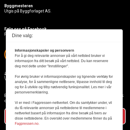
Byggmesteren
Utgis på Byggforlaget AS.
Følg oss på Facebook
Få med deg det siste innen byggebransjen
Dine valg:
Informasjonskapsler og personvern
For å gi deg relevante annonser på vårt nettsted bruker vi
informasjon fra ditt besøk på vårt nettsted. Du kan reservere
deg mot dette under "Innstillinger".
For øvrig bruker vi informasjonskapsler og lignende verktøy for
analyse, for å sammenligne nettlesere, tilpasse innhold til deg
og for å utvikle og tilby nødvendig funksjonalitet. Les mer i vår
personvernerklæring.
Byggmesteren følger Vær Varsom-plakaten og presseetikken slik
den er nedfelt i Redaktørplakaten.
Vi er med i Fagpressen-nettverket. Om du samtykker under, vil
du få relevante annonser på nettstedene til medlemmene i
nettverket basert på informasjon fra dine besøk på tvers av
Abonner på vårt nyhetsbrev
disse nettstedene. En oversikt over medlemmene finner du på
Fagpressen.no.