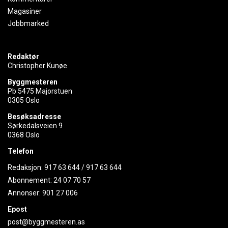
Magasiner
Jobbmarked
Redaktør
Christopher Kunøe
Byggmesteren
Pb 5475 Majorstuen
0305 Oslo
Besøksadresse
Sørkedalsveien 9
0368 Oslo
Telefon
Redaksjon:
917 63 644
/
917 63 644
Abonnement:
24 07 70 57
Annonser:
901 27 006
Epost
post@byggmesteren.as