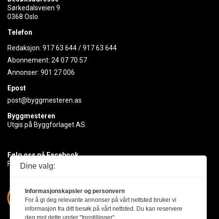
Sørkedalsveien 9
0368 Oslo
Telefon
Redaksjon:
917 63 644
/
917 63 644
Abonnement:
24 07 70 57
Annonser:
901 27 006
Epost
post@byggmesteren.as
Byggmesteren
Utgis på Byggforlaget AS.
Følg oss på Facebook
Få med deg det siste innen byggebransjen
Dine valg:
Informasjonskapsler og personvern
For å gi deg relevante annonser på vårt nettsted bruker vi
informasjon fra ditt besøk på vårt nettsted. Du kan reservere
deg mot dette under "Innstillinger".