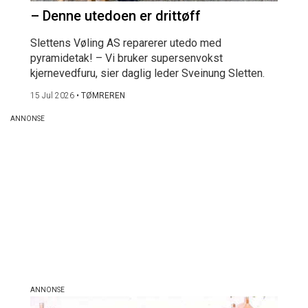
– Denne utedoen er drittøff
Slettens Vøling AS reparerer utedo med
pyramidetak! – Vi bruker supersenvokst
kjernevedfuru, sier daglig leder Sveinung Sletten.
15 Jul 2026
•
TØMREREN