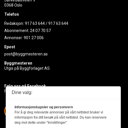
Sørkedalsveien 9
0368 Oslo
Telefon
Redaksjon:
917 63 644
/
917 63 644
Abonnement:
24 07 70 57
Annonser:
901 27 006
Epost
post@byggmesteren.as
Byggmesteren
Utgis på Byggforlaget AS.
Følg oss på Facebook
Få med deg det siste innen byggebransjen
Dine valg:
Informasjonskapsler og personvern
For å gi deg relevante annonser på vårt nettsted bruker vi
informasjon fra ditt besøk på vårt nettsted. Du kan reservere
deg mot dette under "Innstillinger".