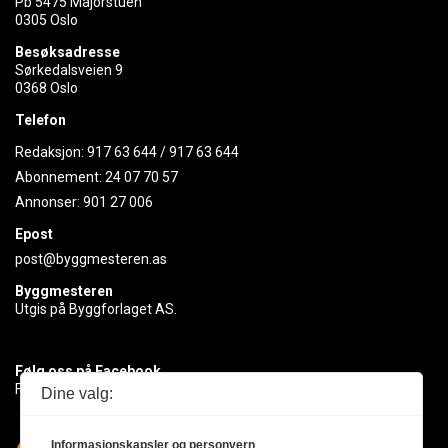
Pb 5475 Majorstuen
0305 Oslo
Besøksadresse
Sørkedalsveien 9
0368 Oslo
Telefon
Redaksjon:
917 63 644
/
917 63 644
Abonnement:
24 07 70 57
Annonser:
901 27 006
Epost
post@byggmesteren.as
Byggmesteren
Utgis på Byggforlaget AS.
Følg oss på Facebook
Få med deg det siste innen byggebransjen
Dine valg:
Informasjonskapsler og personvern