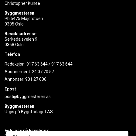
Christopher Kunøe
Byggmesteren
Pb 5475 Majorstuen
0305 Oslo
Besøksadresse
Sørkedalsveien 9
0368 Oslo
Telefon
Redaksjon:
917 63 644
/
917 63 644
Abonnement:
24 07 70 57
Annonser:
901 27 006
Epost
post@byggmesteren.as
Byggmesteren
Utgis på Byggforlaget AS.
Følg oss på Facebook
Få med deg det siste innen byggebransjen