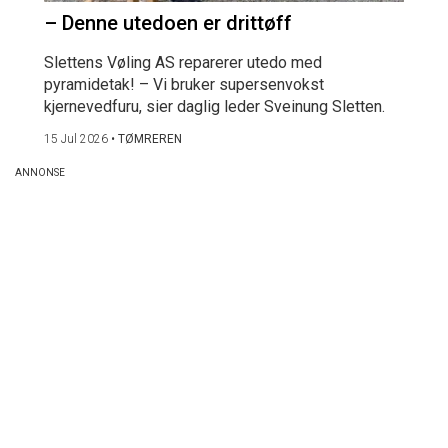
– Denne utedoen er drittøff
Slettens Vøling AS reparerer utedo med
pyramidetak! – Vi bruker supersenvokst
kjernevedfuru, sier daglig leder Sveinung Sletten.
15 Jul 2026
•
TØMREREN