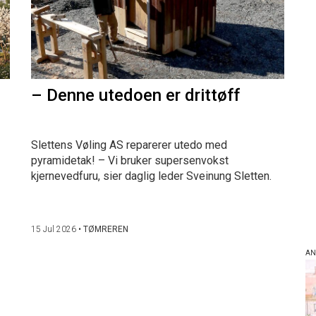
– Denne utedoen er drittøff
Slettens Vøling AS reparerer utedo med
pyramidetak! – Vi bruker supersenvokst
kjernevedfuru, sier daglig leder Sveinung Sletten.
15 Jul 2026
•
TØMREREN