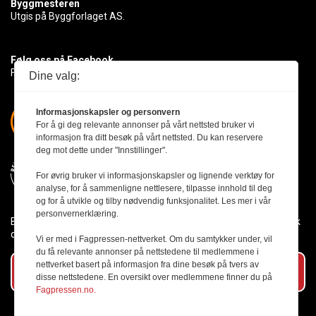
Byggmesteren
Utgis på Byggforlaget AS.
Følg oss på Facebook
Få med deg det siste innen byggebransjen
Dine valg:
Informasjonskapsler og personvern
For å gi deg relevante annonser på vårt nettsted bruker vi
informasjon fra ditt besøk på vårt nettsted. Du kan reservere
deg mot dette under "Innstillinger".
For øvrig bruker vi informasjonskapsler og lignende verktøy for
analyse, for å sammenligne nettlesere, tilpasse innhold til deg
og for å utvikle og tilby nødvendig funksjonalitet. Les mer i vår
personvernerklæring.
Byggmesteren følger Vær Varsom-plakaten og presseetikken slik
den er nedfelt i Redaktørplakaten.
Vi er med i Fagpressen-nettverket. Om du samtykker under, vil
du få relevante annonser på nettstedene til medlemmene i
nettverket basert på informasjon fra dine besøk på tvers av
Abonner på vårt nyhetsbrev
disse nettstedene. En oversikt over medlemmene finner du på
Fagpressen.no.