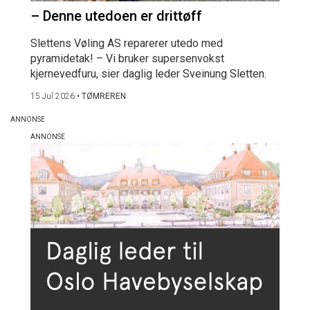
– Denne utedoen er drittøff
Slettens Vøling AS reparerer utedo med
pyramidetak! – Vi bruker supersenvokst
kjernevedfuru, sier daglig leder Sveinung Sletten.
15 Jul 2026
•
TØMREREN