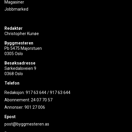
Magasiner
Jobbmarked
Redaktør
Christopher Kunøe
Byggmesteren
Pb 5475 Majorstuen
0305 Oslo
Besøksadresse
Sørkedalsveien 9
0368 Oslo
Telefon
Redaksjon:
917 63 644
/
917 63 644
Abonnement:
24 07 70 57
Annonser:
901 27 006
Epost
post@byggmesteren.as