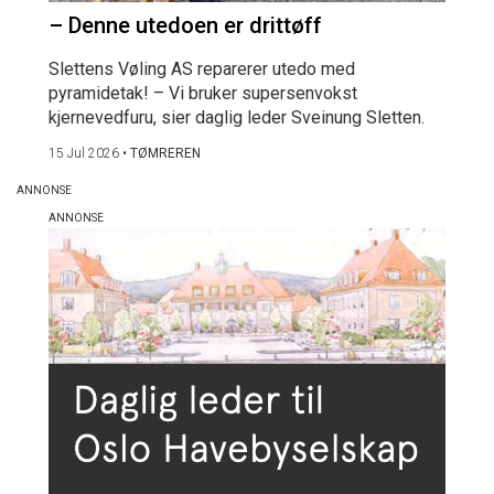
– Denne utedoen er drittøff
Slettens Vøling AS reparerer utedo med
pyramidetak! – Vi bruker supersenvokst
kjernevedfuru, sier daglig leder Sveinung Sletten.
15 Jul 2026
•
TØMREREN