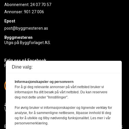
Abonnement:
24 07 70 57
Annonser:
901 27 006
Epost
post@byggmesteren.as
Byggmesteren
Utgis på Byggforlaget AS.
Følg oss på Facebook
Få med deg det siste innen byggebransjen
Dine valg:
Informasjonskapsler og personvern
For å gi deg relevante annonser på vårt nettsted bruker vi
informasjon fra ditt besøk på vårt nettsted. Du kan reservere
deg mot dette under "Innstillinger".
For øvrig bruker vi informasjonskapsler og lignende verktøy for
analyse, for å sammenligne nettlesere, tilpasse innhold til deg
og for å utvikle og tilby nødvendig funksjonalitet. Les mer i vår
personvernerklæring.
Byggmesteren følger Vær Varsom-plakaten og presseetikken slik