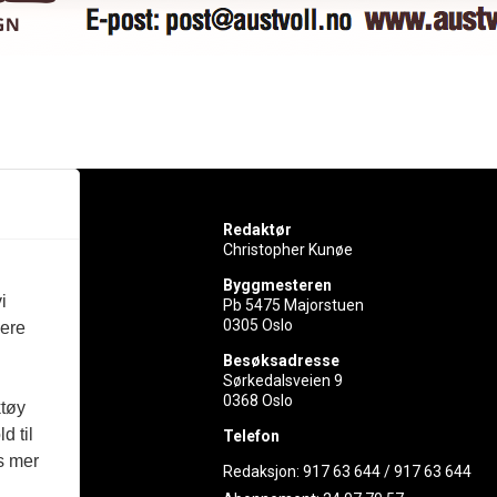
Redaktør
Christopher Kunøe
Byggmesteren
i
Pb 5475 Majorstuen
0305 Oslo
vere
rer
Besøksadresse
Sørkedalsveien 9
ed
0368 Oslo
ktøy
d til
Telefon
es mer
Redaksjon:
917 63 644
/
917 63 644