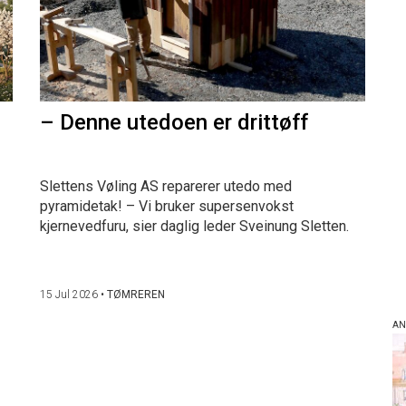
– Denne utedoen er drittøff
Slettens Vøling AS reparerer utedo med
pyramidetak! – Vi bruker supersenvokst
kjernevedfuru, sier daglig leder Sveinung Sletten.
15 Jul 2026
•
TØMREREN