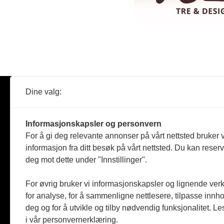
Dine valg:
Abonner
Nyheter
Tømreren
Informasjonskapsler og personvern
Reportasje
For å gi deg relevante annonser på vårt nettsted bruker v
Produkter
informasjon fra ditt besøk på vårt nettsted. Du kan reser
Kommenta
deg mot dette under "Innstillinger".
Magasiner
Jobbmark
For øvrig bruker vi informasjonskapsler og lignende ver
for analyse, for å sammenligne nettlesere, tilpasse innhol
deg og for å utvikle og tilby nødvendig funksjonalitet. L
i vår personvernerklæring.