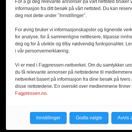
For å gi deg relevante annonser på vårt nettsted bruker v
Produkter
informasjon fra ditt besøk på vårt nettsted. Du kan reser
Kommenta
deg mot dette under "Innstillinger".
Magasiner
Jobbmark
For øvrig bruker vi informasjonskapsler og lignende ver
for analyse, for å sammenligne nettlesere, tilpasse innhol
deg og for å utvikle og tilby nødvendig funksjonalitet. L
i vår personvernerklæring.
Vi er med i Fagpressen-nettverket. Om du samtykker unde
du få relevante annonser på nettstedene til medlemmene
nettverket basert på informasjon fra dine besøk på tvers
disse nettstedene. En oversikt over medlemmene finner
Fagpressen.no.
Innstillinger
Godta valgte
Avvis a
© 2026 Byggmesteren.
Personvernerklæring.