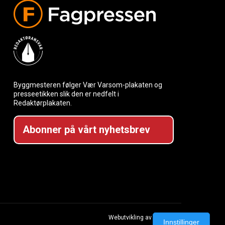
Byggmesteren følger Vær Varsom-plakaten og
presseetikken slik den er nedfelt i
Redaktørplakaten.
Abonner på vårt nyhetsbrev
Webutvikling av Creatur
Innstillinger