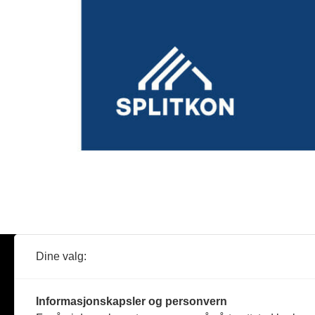
Dine valg:
Abonner
Nyheter
Tømreren
Informasjonskapsler og personvern
Reportasje