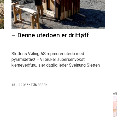
– Denne utedoen er drittøff
Slettens Vøling AS reparerer utedo med
pyramidetak! – Vi bruker supersenvokst
kjernevedfuru, sier daglig leder Sveinung Sletten.
15 Jul 2026
•
TØMREREN