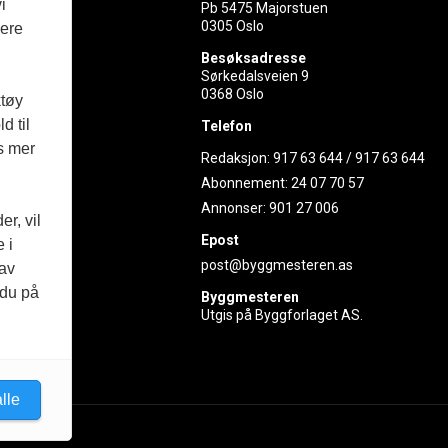
i
Pb 5475 Majorstuen
0305 Oslo
vere
rer
Besøksadresse
Sørkedalsveien 9
ed
0368 Oslo
ktøy
d til
Telefon
es mer
Redaksjon:
917 63 644
/
917 63 644
Abonnement:
24 07 70 57
Annonser:
901 27 006
r, vil
Epost
 i
post@byggmesteren.as
 av
 du på
Byggmesteren
Utgis på Byggforlaget AS.
lle