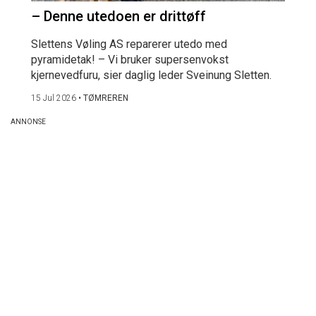
– Denne utedoen er drittøff
Slettens Vøling AS reparerer utedo med
pyramidetak! – Vi bruker supersenvokst
kjernevedfuru, sier daglig leder Sveinung Sletten.
15 Jul 2026
•
TØMREREN