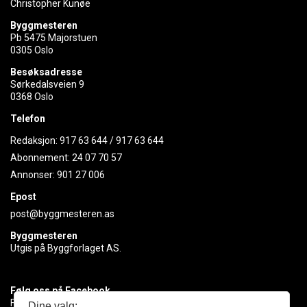
Christopher Kunøe
Byggmesteren
Pb 5475 Majorstuen
0305 Oslo
Besøksadresse
Sørkedalsveien 9
0368 Oslo
Telefon
Redaksjon:
917 63 644
/
917 63 644
Abonnement:
24 07 70 57
Annonser:
901 27 006
Epost
post@byggmesteren.as
Byggmesteren
Utgis på Byggforlaget AS.
Følg oss på Facebook
Få med deg det siste innen byggebransjen
Dine valg: