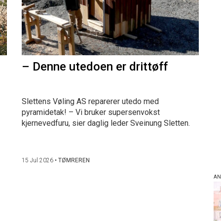
– Denne utedoen er drittøff
Slettens Vøling AS reparerer utedo med
pyramidetak! – Vi bruker supersenvokst
kjernevedfuru, sier daglig leder Sveinung Sletten.
15 Jul 2026
•
TØMREREN