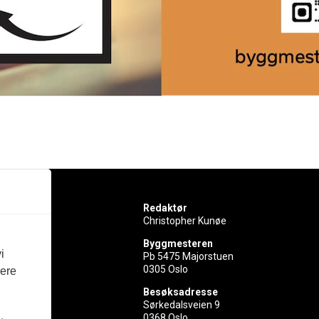
Redaktør
Christopher Kunøe
Byggmesteren
i
Pb 5475 Majorstuen
0305 Oslo
vere
rer
Besøksadresse
Sørkedalsveien 9
ed
0368 Oslo