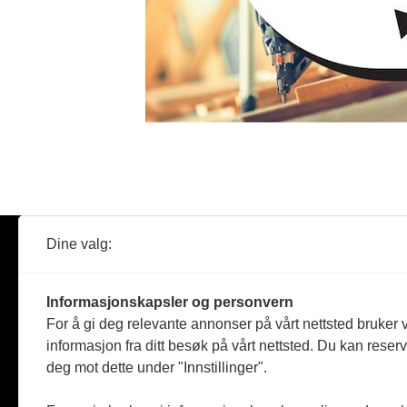
Dine valg:
Abonner
Nyheter
Tømreren
Informasjonskapsler og personvern
Reportasje
For å gi deg relevante annonser på vårt nettsted bruker v
Produkter
informasjon fra ditt besøk på vårt nettsted. Du kan reser
Kommenta
deg mot dette under "Innstillinger".
Magasiner
Jobbmark