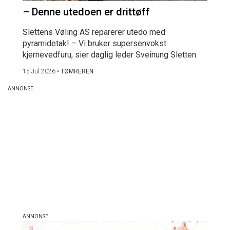
– Denne utedoen er drittøff
Slettens Vøling AS reparerer utedo med
pyramidetak! – Vi bruker supersenvokst
kjernevedfuru, sier daglig leder Sveinung Sletten.
15 Jul 2026
•
TØMREREN