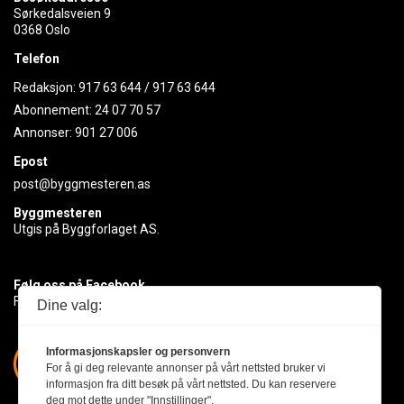
Sørkedalsveien 9
0368 Oslo
Telefon
Redaksjon:
917 63 644
/
917 63 644
Abonnement:
24 07 70 57
Annonser:
901 27 006
Epost
post@byggmesteren.as
Byggmesteren
Utgis på Byggforlaget AS.
Følg oss på Facebook
Få med deg det siste innen byggebransjen
Dine valg:
Informasjonskapsler og personvern
For å gi deg relevante annonser på vårt nettsted bruker vi
informasjon fra ditt besøk på vårt nettsted. Du kan reservere
deg mot dette under "Innstillinger".