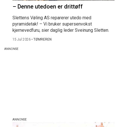
– Denne utedoen er drittøff
Slettens Vøling AS reparerer utedo med
pyramidetak! – Vi bruker supersenvokst
kjernevedfuru, sier daglig leder Sveinung Sletten.
15 Jul 2026
•
TØMREREN