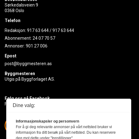
Sørkedalsveien 9
0368 Oslo
Telefon
Redaksjon:
917 63 644
/
917 63 644
Abonnement:
24 07 70 57
Annonser:
901 27 006
Epost
post@byggmesteren.as
Byggmesteren
Utgis på Byggforlaget AS.
Følg oss på Facebook
Få med deg det siste innen byggebransjen
Dine valg:
Informasjonskapsler og personvern
For å gi deg relevante annonser på vårt nettsted bruker vi
informasjon fra ditt besøk på vårt nettsted. Du kan reservere
deg mot dette under "Innstillinger".