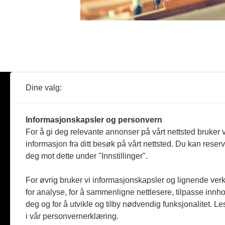
Dine valg:
Abonner
Nyheter
Tømreren
Informasjonskapsler og personvern
Reportasje
For å gi deg relevante annonser på vårt nettsted bruker v
Produkter
informasjon fra ditt besøk på vårt nettsted. Du kan reser
Kommenta
deg mot dette under "Innstillinger".
Magasiner
Jobbmark
For øvrig bruker vi informasjonskapsler og lignende ver
for analyse, for å sammenligne nettlesere, tilpasse innhol
deg og for å utvikle og tilby nødvendig funksjonalitet. L
i vår personvernerklæring.