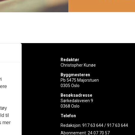
Redaktør
Christopher Kunøe
Byggmesteren
i
Pb 5475 Majorstuen
0305 Oslo
vere
rer
Besøksadresse
Sørkedalsveien 9
ed
0368 Oslo
ktøy
d til
Telefon
es mer
Redaksjon:
917 63 644
/
917 63 644
Abonnement:
24 07 70 57