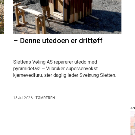
– Denne utedoen er drittøff
Slettens Vøling AS reparerer utedo med
pyramidetak! – Vi bruker supersenvokst
kjernevedfuru, sier daglig leder Sveinung Sletten.
15 Jul 2026
•
TØMREREN