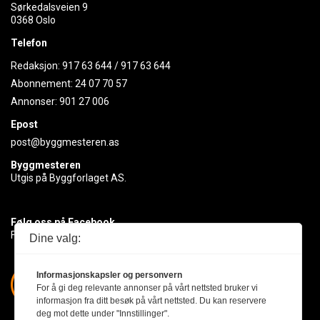
Sørkedalsveien 9
0368 Oslo
Telefon
Redaksjon:
917 63 644
/
917 63 644
Abonnement:
24 07 70 57
Annonser:
901 27 006
Epost
post@byggmesteren.as
Byggmesteren
Utgis på Byggforlaget AS.
Følg oss på Facebook
Få med deg det siste innen byggebransjen
Dine valg:
Informasjonskapsler og personvern
For å gi deg relevante annonser på vårt nettsted bruker vi
informasjon fra ditt besøk på vårt nettsted. Du kan reservere
deg mot dette under "Innstillinger".