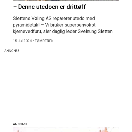
– Denne utedoen er drittøff
Slettens Vøling AS reparerer utedo med
pyramidetak! – Vi bruker supersenvokst
kjernevedfuru, sier daglig leder Sveinung Sletten.
15 Jul 2026
•
TØMREREN