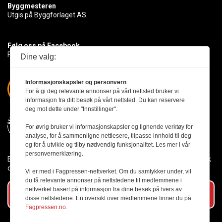
Byggmesteren
Utgis på Byggforlaget AS.
Følg oss på Facebook
Få med deg det siste innen byggebransjen
Dine valg:
Informasjonskapsler og personvern
For å gi deg relevante annonser på vårt nettsted bruker vi
informasjon fra ditt besøk på vårt nettsted. Du kan reservere
deg mot dette under "Innstillinger".
For øvrig bruker vi informasjonskapsler og lignende verktøy for
analyse, for å sammenligne nettlesere, tilpasse innhold til deg
og for å utvikle og tilby nødvendig funksjonalitet. Les mer i vår
personvernerklæring.
Byggmesteren følger Vær Varsom-plakaten og presseetikken slik
den er nedfelt i Redaktørplakaten.
Vi er med i Fagpressen-nettverket. Om du samtykker under, vil
du få relevante annonser på nettstedene til medlemmene i
nettverket basert på informasjon fra dine besøk på tvers av
Abonner på vårt nyhetsbrev
disse nettstedene. En oversikt over medlemmene finner du på
Fagpressen.no.