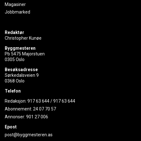
Magasiner
Jobbmarked
Redaktør
Christopher Kunøe
Byggmesteren
Pb 5475 Majorstuen
0305 Oslo
Besøksadresse
Sørkedalsveien 9
0368 Oslo
Telefon
Redaksjon:
917 63 644
/
917 63 644
Abonnement:
24 07 70 57
Annonser:
901 27 006
Epost
post@byggmesteren.as