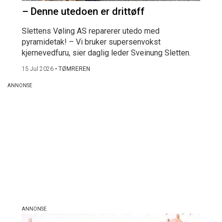
– Denne utedoen er drittøff
Slettens Vøling AS reparerer utedo med
pyramidetak! – Vi bruker supersenvokst
kjernevedfuru, sier daglig leder Sveinung Sletten.
15 Jul 2026
•
TØMREREN