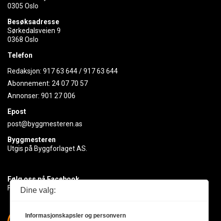
0305 Oslo
Besøksadresse
Sørkedalsveien 9
0368 Oslo
Telefon
Redaksjon:
917 63 644
/
917 63 644
Abonnement:
24 07 70 57
Annonser:
901 27 006
Epost
post@byggmesteren.as
Byggmesteren
Utgis på Byggforlaget AS.
Følg oss på Facebook
Få med deg det siste innen byggebransjen
Dine valg:
Informasjonskapsler og personvern