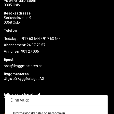
Pb 5475 Majorstuen
0305 Oslo
Besøksadresse
Sørkedalsveien 9
0368 Oslo
Telefon
Redaksjon:
917 63 644
/
917 63 644
Abonnement:
24 07 70 57
Annonser:
901 27 006
Epost
post@byggmesteren.as
Byggmesteren
Utgis på Byggforlaget AS.
Følg oss på Facebook
Få med deg det siste innen byggebransjen
Dine valg:
Informasjonskapsler og personvern