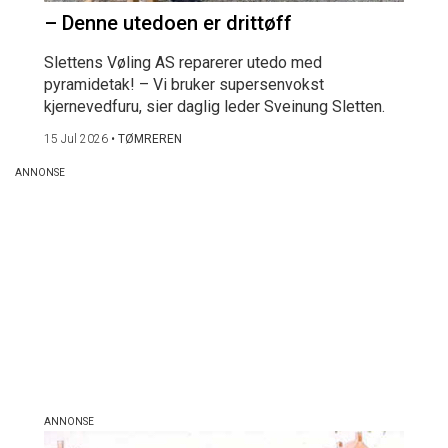
– Denne utedoen er drittøff
Slettens Vøling AS reparerer utedo med
pyramidetak! – Vi bruker supersenvokst
kjernevedfuru, sier daglig leder Sveinung Sletten.
15 Jul 2026
•
TØMREREN