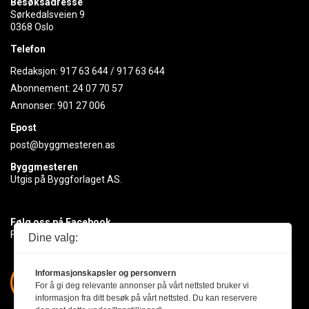
Besøksadresse
Sørkedalsveien 9
0368 Oslo
Telefon
Redaksjon:
917 63 644
/
917 63 644
Abonnement:
24 07 70 57
Annonser:
901 27 006
Epost
post@byggmesteren.as
Byggmesteren
Utgis på Byggforlaget AS.
Følg oss på Facebook
Få med deg det siste innen byggebransjen
Dine valg:
Informasjonskapsler og personvern
For å gi deg relevante annonser på vårt nettsted bruker vi
informasjon fra ditt besøk på vårt nettsted. Du kan reservere