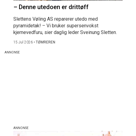
– Denne utedoen er drittøff
Slettens Vøling AS reparerer utedo med
pyramidetak! – Vi bruker supersenvokst
kjernevedfuru, sier daglig leder Sveinung Sletten.
15 Jul 2026
•
TØMREREN