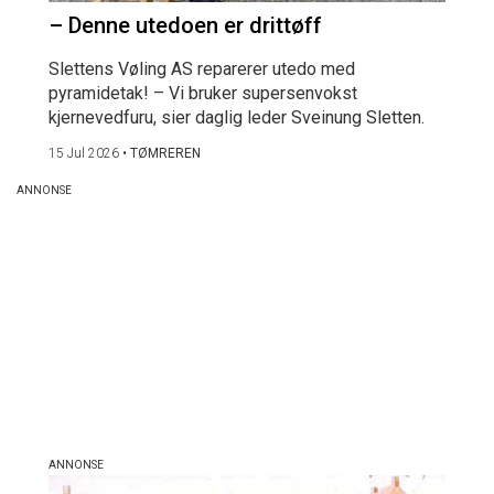
– Denne utedoen er drittøff
Slettens Vøling AS reparerer utedo med
pyramidetak! – Vi bruker supersenvokst
kjernevedfuru, sier daglig leder Sveinung Sletten.
15 Jul 2026
•
TØMREREN