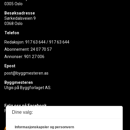
0305 Oslo
Besøksadresse
Sørkedalsveien 9
0368 Oslo
Telefon
Redaksjon:
917 63 644
/
917 63 644
Abonnement:
24 07 70 57
Annonser:
901 27 006
Epost
post@byggmesteren.as
Byggmesteren
Utgis på Byggforlaget AS.
Følg oss på Facebook
Få med deg det siste innen byggebransjen
Dine valg:
Informasjonskapsler og personvern