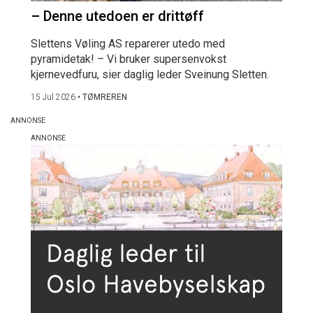
– Denne utedoen er drittøff
Slettens Vøling AS reparerer utedo med
pyramidetak! – Vi bruker supersenvokst
kjernevedfuru, sier daglig leder Sveinung Sletten.
15 Jul 2026
•
TØMREREN