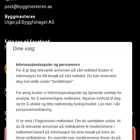
post@byggmesteren.as
Byggmesteren
Utgis på Byggforlaget AS.
Følg oss på Facebook
Få med deg det siste innen byggebransjen
Dine valg:
Informasjonskapsler og personvern
For å gi deg relevante annonser på vårt nettsted bruker vi
informasjon fra ditt besøk på vårt nettsted. Du kan reservere
deg mot dette under "Innstillinger".
For øvrig bruker vi informasjonskapsler og lignende verktøy for
analyse, for å sammenligne nettlesere, tilpasse innhold til deg
og for å utvikle og tilby nødvendig funksjonalitet. Les mer i vår
personvernerklæring.
Byggmesteren følger Vær Varsom-plakaten og presseetikken slik
den er nedfelt i Redaktørplakaten.
Vi er med i Fagpressen-nettverket. Om du samtykker under, vil
du få relevante annonser på nettstedene til medlemmene i
nettverket basert på informasjon fra dine besøk på tvers av
Abonner på vårt nyhetsbrev
disse nettstedene. En oversikt over medlemmene finner du på