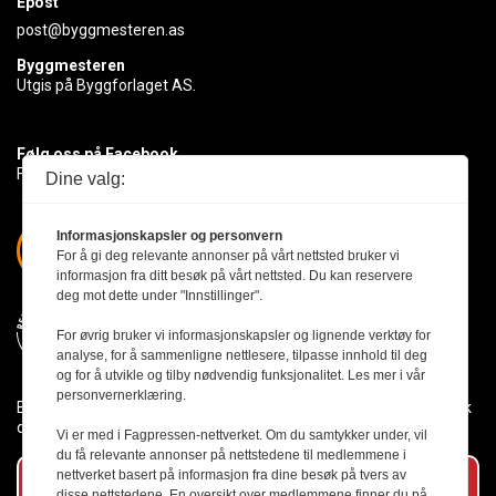
Epost
post@byggmesteren.as
Byggmesteren
Utgis på Byggforlaget AS.
Følg oss på Facebook
Få med deg det siste innen byggebransjen
Dine valg:
Informasjonskapsler og personvern
For å gi deg relevante annonser på vårt nettsted bruker vi
informasjon fra ditt besøk på vårt nettsted. Du kan reservere
deg mot dette under "Innstillinger".
For øvrig bruker vi informasjonskapsler og lignende verktøy for
analyse, for å sammenligne nettlesere, tilpasse innhold til deg
og for å utvikle og tilby nødvendig funksjonalitet. Les mer i vår
personvernerklæring.
Byggmesteren følger Vær Varsom-plakaten og presseetikken slik
den er nedfelt i Redaktørplakaten.
Vi er med i Fagpressen-nettverket. Om du samtykker under, vil
du få relevante annonser på nettstedene til medlemmene i
nettverket basert på informasjon fra dine besøk på tvers av
Abonner på vårt nyhetsbrev
disse nettstedene. En oversikt over medlemmene finner du på