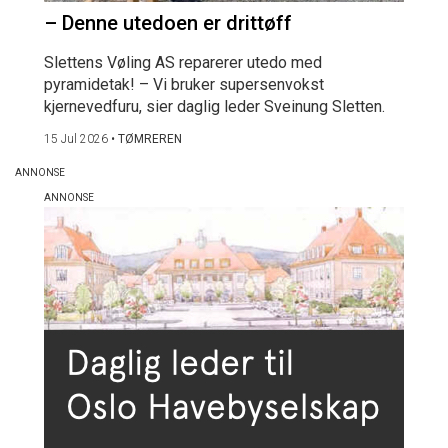
– Denne utedoen er drittøff
Slettens Vøling AS reparerer utedo med
pyramidetak! – Vi bruker supersenvokst
kjernevedfuru, sier daglig leder Sveinung Sletten.
15 Jul 2026
•
TØMREREN