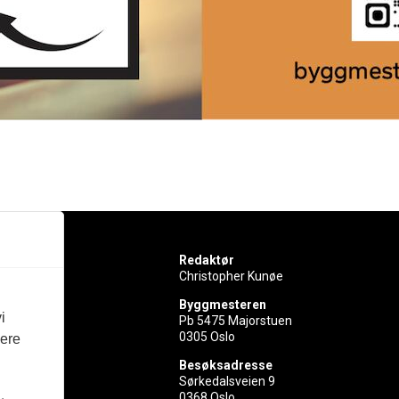
Redaktør
Christopher Kunøe
Byggmesteren
i
Pb 5475 Majorstuen
0305 Oslo
vere
rer
Besøksadresse
Sørkedalsveien 9
ed
0368 Oslo