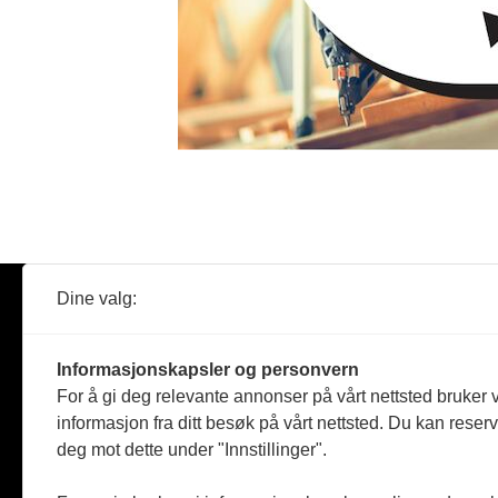
Dine valg:
Abonner
Nyheter
Tømreren
Informasjonskapsler og personvern
Reportasje
For å gi deg relevante annonser på vårt nettsted bruker v
Produkter
informasjon fra ditt besøk på vårt nettsted. Du kan reser
Kommenta
deg mot dette under "Innstillinger".
Magasiner
Jobbmark