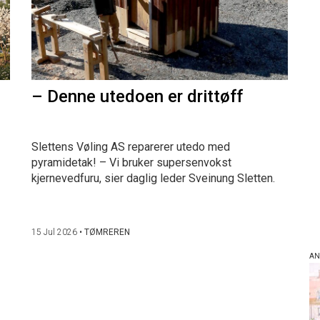
– Denne utedoen er drittøff
Slettens Vøling AS reparerer utedo med
pyramidetak! – Vi bruker supersenvokst
kjernevedfuru, sier daglig leder Sveinung Sletten.
15 Jul 2026
•
TØMREREN