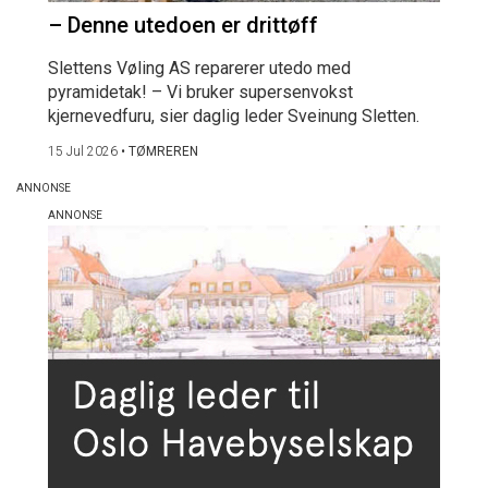
– Denne utedoen er drittøff
Slettens Vøling AS reparerer utedo med
pyramidetak! – Vi bruker supersenvokst
kjernevedfuru, sier daglig leder Sveinung Sletten.
15 Jul 2026
•
TØMREREN