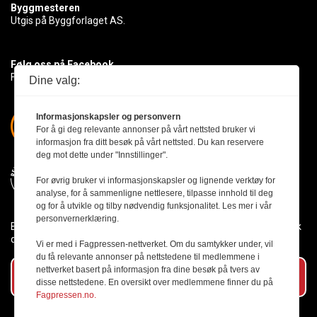
Byggmesteren
Utgis på Byggforlaget AS.
Følg oss på Facebook
Få med deg det siste innen byggebransjen
Dine valg:
Informasjonskapsler og personvern
For å gi deg relevante annonser på vårt nettsted bruker vi
informasjon fra ditt besøk på vårt nettsted. Du kan reservere
deg mot dette under "Innstillinger".
For øvrig bruker vi informasjonskapsler og lignende verktøy for
analyse, for å sammenligne nettlesere, tilpasse innhold til deg
og for å utvikle og tilby nødvendig funksjonalitet. Les mer i vår
personvernerklæring.
Byggmesteren følger Vær Varsom-plakaten og presseetikken slik
den er nedfelt i Redaktørplakaten.
Vi er med i Fagpressen-nettverket. Om du samtykker under, vil
du få relevante annonser på nettstedene til medlemmene i
nettverket basert på informasjon fra dine besøk på tvers av
Abonner på vårt nyhetsbrev
disse nettstedene. En oversikt over medlemmene finner du på
Fagpressen.no.