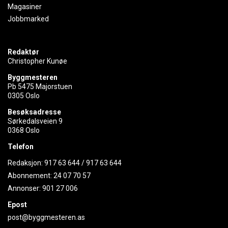
Magasiner
Jobbmarked
Redaktør
Christopher Kunøe
Byggmesteren
Pb 5475 Majorstuen
0305 Oslo
Besøksadresse
Sørkedalsveien 9
0368 Oslo
Telefon
Redaksjon:
917 63 644
/
917 63 644
Abonnement:
24 07 70 57
Annonser:
901 27 006
Epost
post@byggmesteren.as