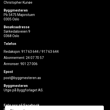
Christopher Kunøe
Byggmesteren
Pb 5475 Majorstuen
0305 Oslo
Besøksadresse
Sørkedalsveien 9
0368 Oslo
Telefon
Redaksjon:
917 63 644
/
917 63 644
Abonnement:
24 07 70 57
Annonser:
901 27 006
Epost
post@byggmesteren.as
Byggmesteren
Utgis på Byggforlaget AS.
Følg oss på Facebook
Få med deg det siste innen byggebransjen