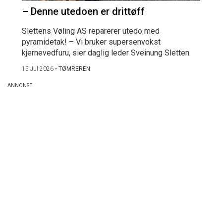
– Denne utedoen er drittøff
Slettens Vøling AS reparerer utedo med
pyramidetak! – Vi bruker supersenvokst
kjernevedfuru, sier daglig leder Sveinung Sletten.
15 Jul 2026
•
TØMREREN