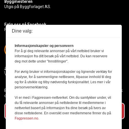
Byggmesteren
Utgis på Byggforlaget AS.
Følg oss på Facebook
Få med deg det siste innen byggebransjen
Dine valg:
Informasjonskapsler og personvern
For å gi deg relevante annonser på vårt nettsted bruker vi
informasjon fra ditt besøk på vårt nettsted. Du kan reservere
deg mot dette under "Innstillinger".
For øvrig bruker vi informasjonskapsler og lignende verktøy for
analyse, for å sammenligne nettlesere, tilpasse innhold til deg
og for å utvikle og tilby nødvendig funksjonalitet. Les mer i vår
personvernerklæring.
Byggmesteren følger Vær Varsom-plakaten og presseetikken slik
den er nedfelt i Redaktørplakaten.
Vi er med i Fagpressen-nettverket. Om du samtykker under, vil
du få relevante annonser på nettstedene til medlemmene i
nettverket basert på informasjon fra dine besøk på tvers av
Abonner på vårt nyhetsbrev
disse nettstedene. En oversikt over medlemmene finner du på
Fagpressen.no.