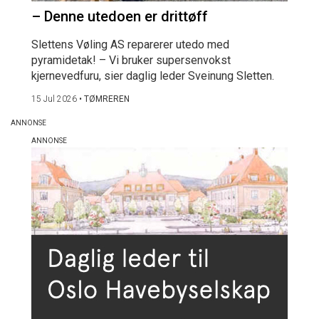
– Denne utedoen er drittøff
Slettens Vøling AS reparerer utedo med
pyramidetak! – Vi bruker supersenvokst
kjernevedfuru, sier daglig leder Sveinung Sletten.
15 Jul 2026
•
TØMREREN