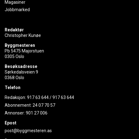
Magasiner
Jobbmarked
Redaktør
Christopher Kunøe
Byggmesteren
Pb 5475 Majorstuen
0305 Oslo
Besøksadresse
Sørkedalsveien 9
0368 Oslo
Telefon
Redaksjon:
917 63 644
/
917 63 644
Abonnement:
24 07 70 57
Annonser:
901 27 006
Epost
post@byggmesteren.as