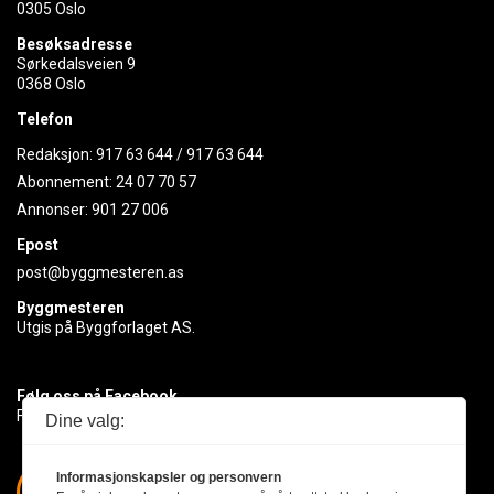
0305 Oslo
Besøksadresse
Sørkedalsveien 9
0368 Oslo
Telefon
Redaksjon:
917 63 644
/
917 63 644
Abonnement:
24 07 70 57
Annonser:
901 27 006
Epost
post@byggmesteren.as
Byggmesteren
Utgis på Byggforlaget AS.
Følg oss på Facebook
Få med deg det siste innen byggebransjen
Dine valg:
Informasjonskapsler og personvern